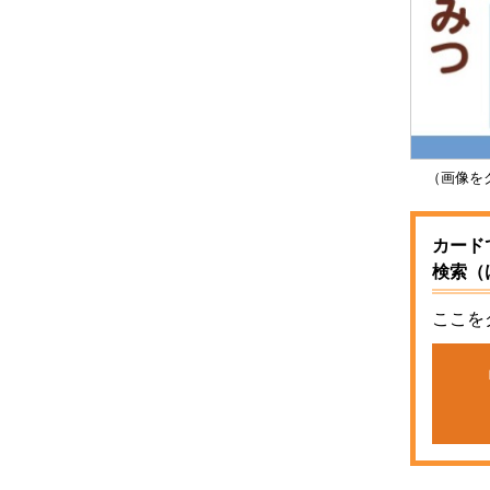
（画像をク
カード
検索（
ここを