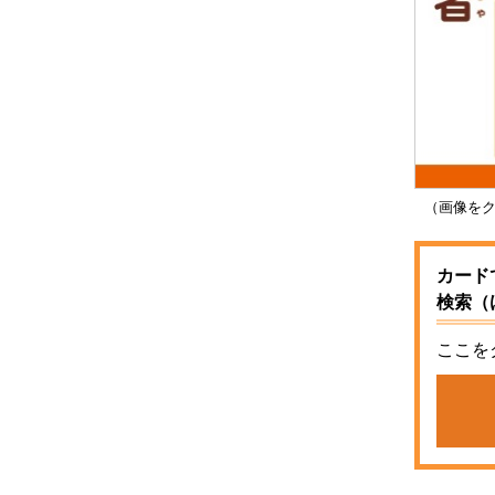
（画像をク
カード
検索（
ここを