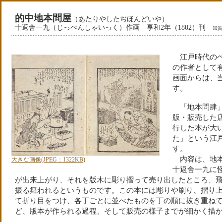
的中地本問屋
（あたりやしたぢほんどいや）
十返舎一九（じっぺんしゃいっく）作画 享和2年（1802）刊
加賀
江戸時代のベ
の作者として
画面からは、
す。
「地本問肆」
版・販売した
行した本が大
た」という江
す。
内容は、地本
大きな画像(JPEG：1322KB)
十返舎一九に
が出来上がり、それを版木に彫り摺って売り出したところ、
振る舞われるというものです。この本には彫りや刷り、摺り
て折り目をつけ、各丁ごとに並べたものを丁の順に抜き重ね
ど、版本が作られる過程、そして販売の様子までが細かく描