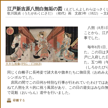
江戸新吉原八朔白無垢の図
（えどしんよしわらはっさく
歌川国貞（うたがわくにさだ）（初代）画 文政5年（1822）～文
八朔（8月1
ことから、江
事でした。
毎年8月1日
た。この日は天
戸に入府した
た。五つ時（
大きな画像(JPEG：1726KB)
（しろかたび
同じく白帷子に長袴姿で諸大名や旗本たちに御目見（おめみ
シンボルでした。
庶民の間でこの日何か特別な行事が行われていたわけではあ
ねて八朔を大々的に祝う風習があり、この日の遊女はみな白
で花魁（おいらん）道中を行いました。