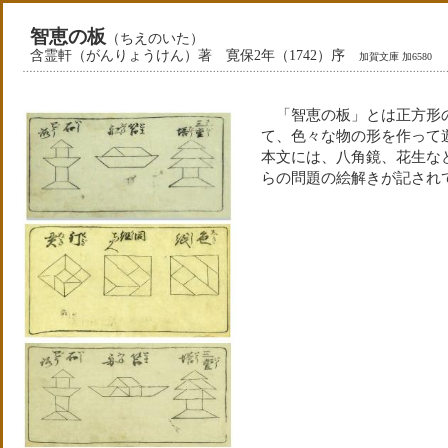
智恵の板
（ちえのいた）
含霊軒（がんりょうけん）著 寛保2年（1742）序
加賀文庫 加6580
「智恵の板」とは正方形の
て、色々な物の形を作って
本文には、八角鏡、花生な
らの問題の絵解きが記され