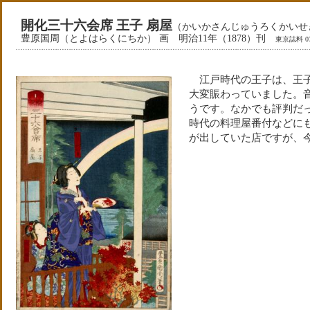
開化三十六会席 王子 扇屋
（かいかさんじゅうろくかいせき
豊原国周（とよはらくにちか） 画 明治11年（1878）刊
東京誌料 079
江戸時代の王子は、王子
大変賑わっていました。
うです。なかでも評判だ
時代の料理屋番付などに
が出していた店ですが、