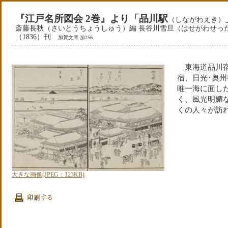
『江戸名所図会 2巻』より「品川駅
（しながわえき）
斎藤長秋（さいとうちょうしゅう）編 長谷川雪旦（はせがわせったん
（1836）刊
加賀文庫 加256
東海道品川宿
宿、日光･奥
唯一海に面し
く、風光明媚
くの人々が訪
大きな画像(JPEG：123KB)