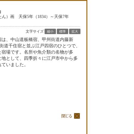
」
）画 天保5年（1834）～天保7年
文字サイズ
縮小
標準
拡大
は、中山道板橋宿、甲州街道内藤新
州街道千住宿と並ぶ江戸四宿のひとつで、
た宿場です。名所や魚介類の名物が多
な地として、四季折々に江戸市中から多
れていました。