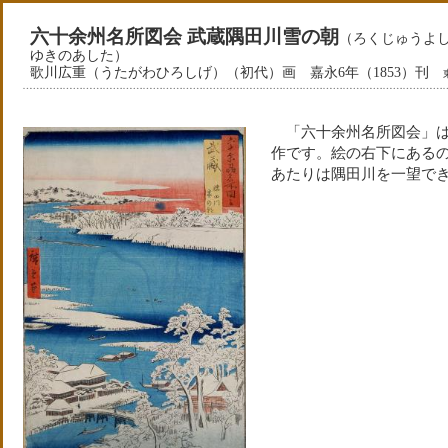
六十余州名所図会 武蔵隅田川雪の朝
（ろくじゅうよし
ゆきのあした）
歌川広重（うたがわひろしげ）（初代）画 嘉永6年（1853）刊
「六十余州名所図会」は
作です。絵の右下にある
あたりは隅田川を一望で