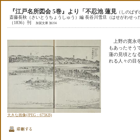
『江戸名所図会 5巻』より「不忍池 蓮見
（しのばず
斎藤長秋（さいとうちょうしゅう）編 長谷川雪旦（はせがわせったん
（1836）刊
加賀文庫 加256
上野の寛永寺
もあったそう
蓮の見頃とな
れる人々の目
大きな画像(JPEG：675KB)