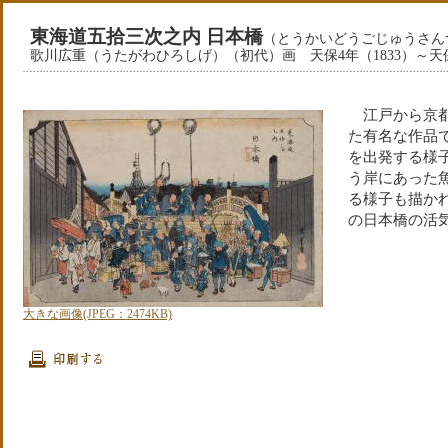
東海道五拾三次之内 日本橋
（とうかいどうごじゅうさん
歌川広重（うたがわひろしげ）（初代）画 天保4年（1833）～天保
江戸から京都
た有名な作品
を出発する様
う岸にあった
る様子も描か
の日本橋の活
大きな画像(JPEG：2474KB)