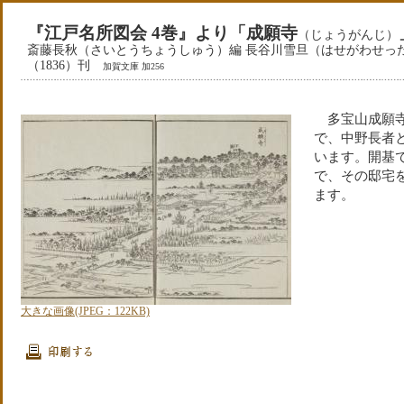
『江戸名所図会 4巻』より「成願寺
（じょうがんじ）
斎藤長秋（さいとうちょうしゅう）編 長谷川雪旦（はせがわせったん
（1836）刊
加賀文庫 加256
多宝山成願寺
で、中野長者
います。開基
で、その邸宅
ます。
大きな画像(JPEG：122KB)