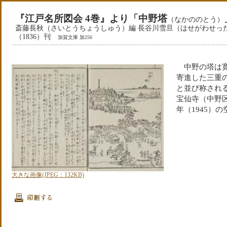
『江戸名所図会 4巻』より「中野塔
（なかののとう）
斎藤長秋（さいとうちょうしゅう）編 長谷川雪旦（はせがわせったん
（1836）刊
加賀文庫 加256
中野の塔は寛永
寄進した三重
と並び称され
宝仙寺（中野
年（1945）
大きな画像(JPEG：132KB)