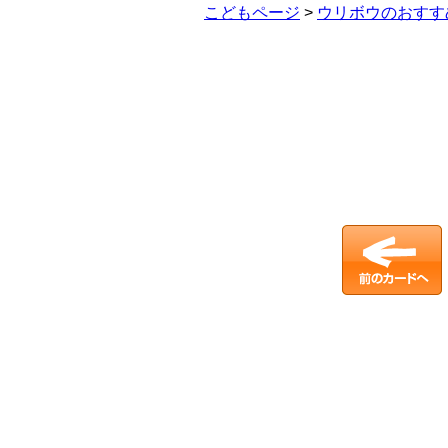
こどもページ
>
ウリボウのおすす