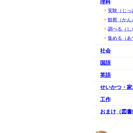
理科
実験（じっ
観察（かん
調べる（し
集める（あ
社会
国語
英語
せいかつ・家
工作
おまけ（図書