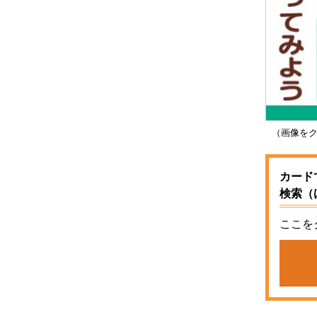
（画像をク
カード
検索（
ここを