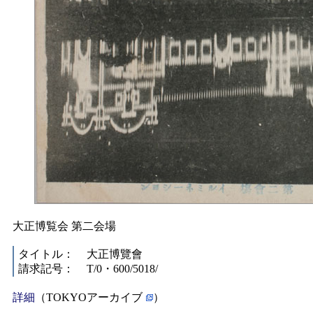
大正博覧会 第二会場
タイトル：
大正博覽會
請求記号：
T/0・600/5018/
詳細
（TOKYOアーカイブ
）