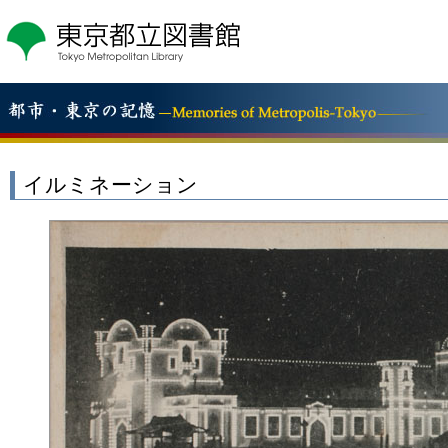
こ
の
ペ
ー
ジ
の
本
文
へ
イルミネーション
移
動