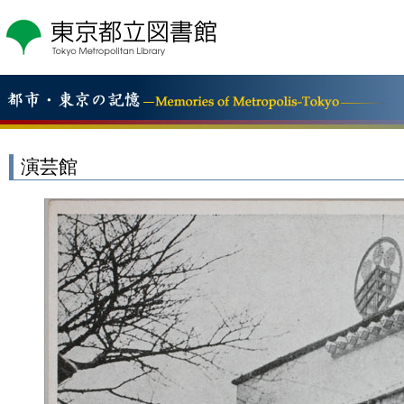
こ
の
ペ
ー
ジ
の
本
文
へ
演芸館
移
動