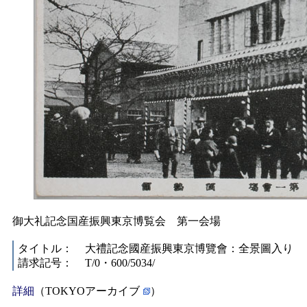
御大礼記念国産振興東京博覧会 第一会場
タイトル：
大禮記念國産振興東京博覽會：全景圖入り
請求記号：
T/0・600/5034/
詳細
（TOKYOアーカイブ
）