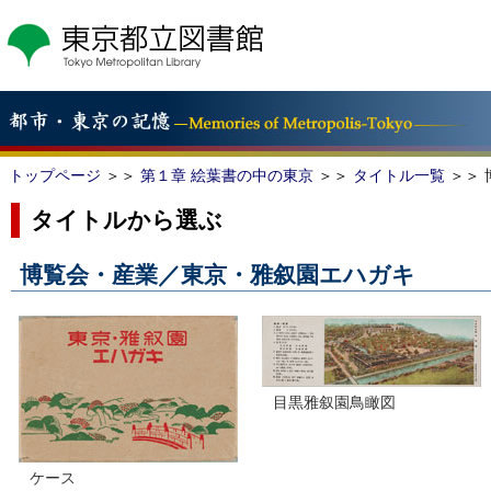
こ
の
ペ
ー
ジ
の
本
文
トップページ
＞＞
第１章 絵葉書の中の東京
＞＞
タイトル一覧
＞＞ 
へ
移
タイトルから選ぶ
動
博覧会・産業／東京・雅叙園エハガキ
目黒雅叙園鳥瞰図
ケース