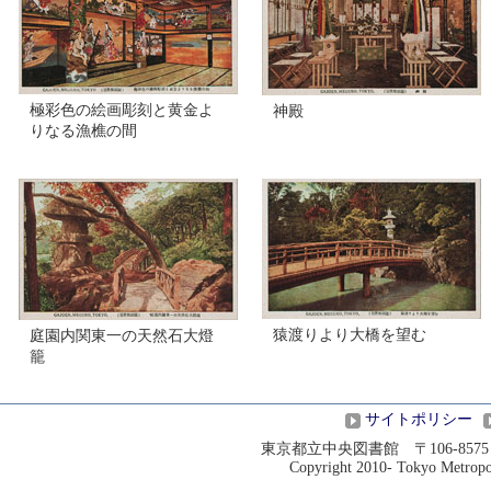
極彩色の絵画彫刻と黄金よ
神殿
りなる漁樵の間
猿渡りより大橋を望む
庭園内関東一の天然石大燈
籠
サイトポリシー
東京都立中央図書館 〒106-8575 港
Copyright 2010- Tokyo Metropoli