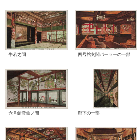
牛若之間
四号館玄関パーラーの一部
廊下の一部
六号館雲仙ノ間