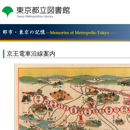
こ
の
ペ
ー
ジ
の
本
文
へ
京王電車沿線案内
移
動