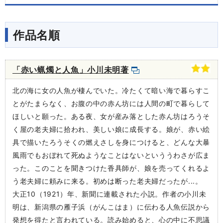
作品名順
「赤い蝋燭と人魚」小川未明著
北の海に女の人魚が棲んでいた。冷たくて暗い海で暮らすこ
とがたまらなく、お腹の中の赤ん坊には人間の町で暮らして
ほしいと願った。ある夜、女が産み落とした赤ん坊はろうそ
く屋の老夫婦に拾われ、美しい娘に成長する。娘が、赤い絵
具で描いたろうそくの燃えさしを身につけると、どんな大暴
風雨でもおぼれて死ぬようなことはないといううわさが広ま
った。このことを聞きつけた香具師が、娘を売ってくれるよ
う老夫婦に頼みに来る。初めは断った老夫婦だったが...。
大正10（1921）年、新聞に連載された小説。作者の小川未
明は、新潟県の雁子浜（がんこはま）に伝わる人魚伝説から
発想を得たと言われている。読み始めると、心の中に不思議