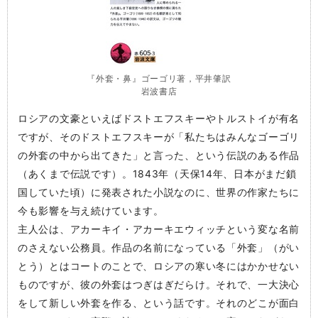
『外套・鼻』ゴーゴリ著，平井肇訳
岩波書店
ロシアの文豪といえばドストエフスキーやトルストイが有名
ですが、そのドストエフスキーが「私たちはみんなゴーゴリ
の外套の中から出てきた」と言った、という伝説のある作品
（あくまで伝説です）。1843年（天保14年、日本がまだ鎖
国していた頃）に発表された小説なのに、世界の作家たちに
今も影響を与え続けています。
主人公は、アカーキイ・アカーキエウィッチという変な名前
のさえない公務員。作品の名前になっている「外套」（がい
とう）とはコートのことで、ロシアの寒い冬にはかかせない
ものですが、彼の外套はつぎはぎだらけ。それで、一大決心
をして新しい外套を作る、という話です。それのどこが面白