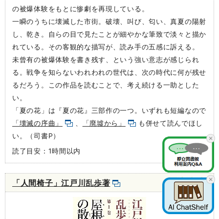
の被爆体験をもとに惨劇を再現している。
一瞬のうちに壊滅した市街。破壊、叫び、匂い、真夏の陽射
し、乾き。自らの目で見たことが細やかな筆致で淡々と描か
れている。その客観的な描写が、読み手の五感に訴える。
未曾有の被爆体験を書き残す、という強い意志が感じられ
る。戦争を知らないわれわれの世代は、次の時代に何が残せ
るだろう。この作品を読むことで、考え続ける一助とした
い。
「夏の花」は『夏の花』三部作の一つ。いずれも短編なので
「壊滅の序曲」
、
「廃墟から」
も併せて読んでほし
い。（司書P）
読了目安：1時間以内
「人間椅子」江戸川乱歩著