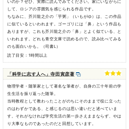
いのか？ぜひ、実際に読んでみてください。家にいながらに
して、ロシアの雰囲気を感じられる作品です。
ちなみに、芥川龍之介の「芋粥」（いもがゆ）は、この作品
に似ているといわれます。ゴーゴリには「鼻」という作品も
ありますが、これも芥川龍之介の「鼻」とよく似ている、と
いわれます。どれも青空文庫で読めるので、読み比べてみる
のも面白いかも。（司書L）
読了目安：1時間以上
「科学に志す人へ」寺田寅彦著
物理学者・随筆家として著名な筆者が、自身の三十年前の学
生生活を振り返った随筆。
当時教程として教わったことがのちにそのままで役に立った
のはわずかである、と感じるのは思い違いだと述べていま
す。それがなければ学究生活の第一歩さえままならず、やは
り大事なものであったのだと回想しています。