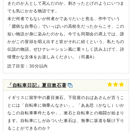
きたのか人として死んだのか、刺さったとげのようにいつま
でも気にかかる物語です。
未だ何者でもないが何者かでありたいと焦る、作中でいう
「臆病な自尊心」でいっぱいの高校生だったからこそ、この
短い物語が身に染みたのかも。今でも同期会の席上では、誰
かがこの冒頭を唱え出すと皆がそれに続くという、私たちの
伝説の物語。ぜひナレーション風に重々しく読み上げて、詩
情豊かな文体をお楽しみください。（司書A）
読了目安：30分以内
「自転車日記」夏目漱石著
イギリスに留学中の夏目漱石。下宿屋のおばあさんが言うこ
とには「自転車に御乗んなさい」。「ああ悲（かなし）いか
なこの自転車事件たるや」、漱石と自転車との格闘が始まり
ます。自転車にしがみついた漱石は、無事に坂道を駆け下り
ることができるのか？