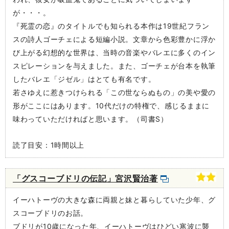
が・・・。
『死霊の恋』のタイトルでも知られる本作は19世紀フラン
スの詩人ゴーチェによる短編小説。文章から色彩豊かに浮か
び上がる幻想的な世界は、当時の音楽やバレエに多くのイン
スピレーションを与えました。また、ゴーチェが台本を執筆
したバレエ「ジゼル」はとても有名です。
若さゆえに惹きつけられる「この世ならぬもの」の美や愛の
形がここにはあります。10代だけの特権で、感じるままに
味わっていただければと思います。（司書S）
読了目安：1時間以上
「グスコーブドリの伝記」宮沢賢治著
イーハトーヴの大きな森に両親と妹と暮らしていた少年、グ
スコーブドリのお話。
ブドリが10歳になった年、イーハトーヴはひどい寒波に襲