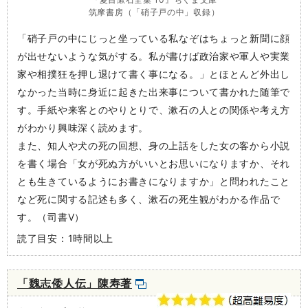
筑摩書房（「硝子戸の中」収録）
「硝子戸の中にじっと坐っている私なぞはちょっと新聞に顔
が出せないような気がする。私が書けば政治家や軍人や実業
家や相撲狂を押し退けて書く事になる。」とほとんど外出し
なかった当時に身近に起きた出来事について書かれた随筆で
す。手紙や来客とのやりとりで、漱石の人との関係や考え方
がわかり興味深く読めます。
また、知人や犬の死の回想、身の上話をした女の客から小説
を書く場合「女が死ぬ方がいいとお思いになりますか、それ
とも生きているようにお書きになりますか」と問われたこと
など死に関する記述も多く、漱石の死生観がわかる作品で
す。（司書V）
読了目安：1時間以上
「魏志倭人伝」陳寿著