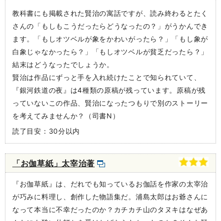
教科書にも掲載された賢治の寓話ですが、読み終わるとたく
さんの「もしもこうだったらどうなったの？」がうかんでき
ます。「もしオツベルが象をかわいがったら？」「もし象が
白象じゃなかったら？」「もしオツベルが貧乏だったら？」
結末はどうなったでしょうか。
賢治は作品にずっと手を入れ続けたことで知られていて、
『銀河鉄道の夜』は4種類の原稿が残っています。原稿が残
っていないこの作品、賢治になったつもりで別のストーリー
を考えてみませんか？（司書N）
読了目安：30分以内
「お伽草紙」太宰治著
『お伽草紙』は、だれでも知っているお伽話を作家の太宰治
が巧みに料理し、創作した物語集だ。浦島太郎はお爺さんに
なって本当に不幸だったのか？カチカチ山のタヌキはなぜあ