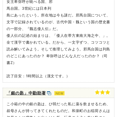
女王卑弥呼が統べる国、邪
馬台国。3世紀には日本列
島にあったという。所在地は今も謎だ。邪馬台国について、
文字で記録されているのが、古代中国・魏という国の歴史書
の一部分、『魏志倭人伝』だ。
倭人伝の記述の始まりは、「倭人在帯方東南大海之中、」。
全て漢字で書かれている。だから、一文字ずつ、コツコツと
読み解いてみよう。そして推理してみよう。邪馬台国は列島
のどこにあったのか？ 卑弥呼はどんな人だったのか？（司
書Z）
読了目安：1時間以上（漢文です。）
「銀の匙」中勘助著
NEW
こ小箱の中の銀の匙は、ひ弱だった私に薬を飲ませるため、
叔母さんが持ってきてくれたものだ。和泉町のお稲荷さんは