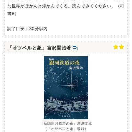
な世界がぽかんと浮かんでくる。読んでみてください。（司
書B）
読了目安：30分以内
「オツベルと象」宮沢賢治著
『新編銀河鉄道の夜』新潮文庫
（「オツベルと象」収録）