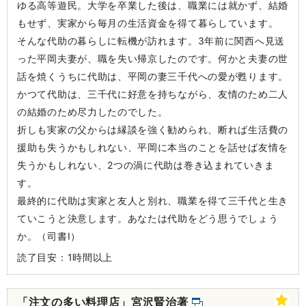
ゆる高等遊民。大学を卒業した後は、職業には就かず、結婚
もせず、実家から毎月の生活資金を得て暮らしています。
そんな代助の暮らしに転機が訪れます。3年前に関西へ見送
った平岡夫妻が、職を失い帰京したのです。何かと夫妻の世
話を焼くうちに代助は、平岡の妻三千代への愛が甦ります。
かつて代助は、三千代に好意を持ちながら、友情のため二人
の結婚のため尽力したのでした。
折しも実家の父からは縁談を強く勧められ、断れば生活費の
援助も失うかもしれない、平岡に本当のことを話せば友情を
失うかもしれない、2つの渦に代助は巻き込まれていきま
す。
最終的に代助は実家と友人と別れ、職業を得て三千代と生き
ていこうと決意します。あなたは代助をどう思うでしょう
か。（司書I）
読了目安：1時間以上
「注文の多い料理店」宮沢賢治著