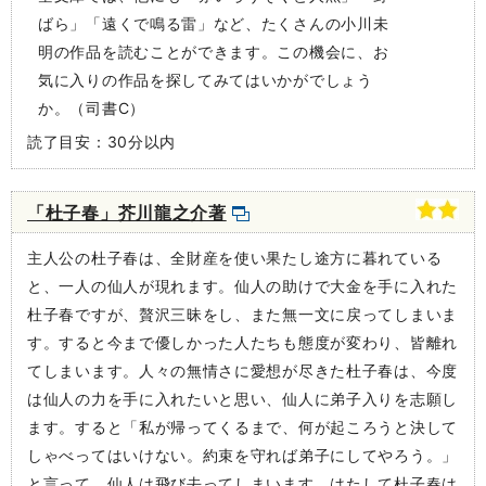
ばら」「遠くで鳴る雷」など、たくさんの小川未
明の作品を読むことができます。この機会に、お
気に入りの作品を探してみてはいかがでしょう
か。（司書C）
読了目安：30分以内
「杜子春」芥川龍之介著
主人公の杜子春は、全財産を使い果たし途方に暮れている
と、一人の仙人が現れます。仙人の助けで大金を手に入れた
杜子春ですが、贅沢三昧をし、また無一文に戻ってしまいま
す。すると今まで優しかった人たちも態度が変わり、皆離れ
てしまいます。人々の無情さに愛想が尽きた杜子春は、今度
は仙人の力を手に入れたいと思い、仙人に弟子入りを志願し
ます。すると「私が帰ってくるまで、何が起ころうと決して
しゃべってはいけない。約束を守れば弟子にしてやろう。」
と言って、仙人は飛び去ってしまいます。はたして杜子春は