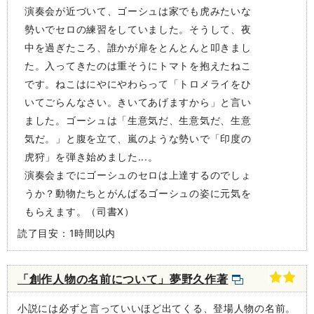
演奏会が近づいて、ゴーシュは家でも虎みたいな
勢いでセロの練習をしていました。そうして、夜
中を過ぎたころ、誰かが扉をとんとんと叩きまし
た。入ってきたのは重そうにトマトを抱えたねこ
です。ねこはにやにやわらって「トロメライをひ
いてごらんなさい。きいてあげますから」と言い
ました。ゴーシュは「生意気だ、生意気だ、生意
気だ。」と腹を立て、嵐のような勢いで「印度の
虎狩」を弾き始めました...。
演奏会までにゴーシュのセロは上達するのでしょ
うか？動物たちとがんばるゴーシュの姿に元気を
もらえます。（司書X）
読了目安：1時間以内
「創作人物の名前について」夢野久作著
小説には必ずと言っていいほど出てくる、登場人物の名前。