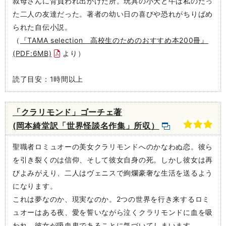
叔母さんに背負われ出かけた所。玩具の小犬と牛は私のたっ
た二人の友達だった。著者の幼い日の喜びや恐れがちりばめ
られた自伝小説。
（
『TAMA selection 高校生のためのおすすめ本200冊』
(PDF:6MB)
より）
読了目安：1時間以上
「クラリモンド」ゴーチェ著
(岡本綺堂訳「世界怪談名作集」所収）
聖職者ロミュオーの美女クラリモンドへのかなわぬ恋。彼ら
を引き裂くのは信仰、そして彼女自身の死。しかし彼女は再
びよみがえり、二人はヴェニスで絢爛豪奢な生活を送るよう
になります。
これは夢なのか、現実なのか。2つの世界を行き来するロミ
ュオーはある夜、愛を誓いながら泣くクラリモンドに血を吸
われ、彼女が吸血鬼であることに気づいてしまいます