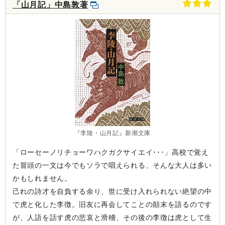
「山月記」中島敦著
『李陵・山月記』新潮文庫
「ローセーノリチョーワハクガクサイエイ･･･」高校で覚え
た冒頭の一文は今でもソラで唱えられる、そんな大人は多い
かもしれません。
己れの詩才を自負する余り、世に受け入れられない絶望の中
で虎と化した李徴。旧友に再会してことの顛末を語るのです
が、人語を話す虎の悲哀と滑稽、その後の李徴は虎として生