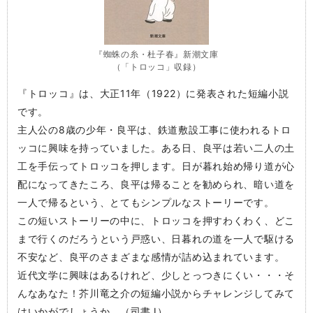
『蜘蛛の糸・杜子春』新潮文庫
（「トロッコ」収録）
『トロッコ』は、大正11年（1922）に発表された短編小説
です。
主人公の8歳の少年・良平は、鉄道敷設工事に使われるトロ
ッコに興味を持っていました。ある日、良平は若い二人の土
工を手伝ってトロッコを押します。日が暮れ始め帰り道が心
配になってきたころ、良平は帰ることを勧められ、暗い道を
一人で帰るという、とてもシンプルなストーリーです。
この短いストーリーの中に、トロッコを押すわくわく、どこ
まで行くのだろうという戸惑い、日暮れの道を一人で駆ける
不安など、良平のさまざまな感情が詰め込まれています。
近代文学に興味はあるけれど、少しとっつきにくい・・・そ
んなあなた！芥川竜之介の短編小説からチャレンジしてみて
はいかがでしょうか。（司書J）