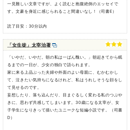
一見難しい文章ですが、よく読むと抱腹絶倒のエッセイで
す。文豪を身近に感じられること間違いなし！（司書E）
読了目安：30分以内
「女生徒」太宰治著
「いやだ、いやだ。朝の私は一ばん醜い。」朝起きてから眠
るまでの一日が、少女の独白で語られます。
家に来る上品ぶった夫婦や外面のよい母親に、むかむかし
て、泣きたい気持ちになるけれど、私はうれしそうな顔をし
て見せるのです。
妄想したり、落ち込んだり、目まぐるしく変わる私のつぶや
きに、思わず共感してしまいます。30歳になる太宰が、女
子学生になりきって描いたユニークな短編小説です。（司書
D）