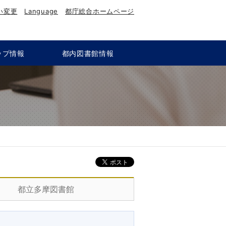
い変更
Language
都庁総合ホームページ
ップ情報
都内図書館情報
都立多摩図書館