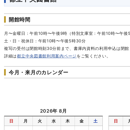
開館時間
月〜金曜日：午前10時〜午後9時（特別文庫室：午前10時〜午後5
土・日・祝休日：午前10時〜午後5時30分
複写の受付は閉館時刻30分前まで、書庫内資料の利用申込は閉館
詳細は
都立中央図書館利用案内ページ
をご覧ください。
今月・来月のカレンダー
2026年 8月
日
月
火
水
木
金
土
日