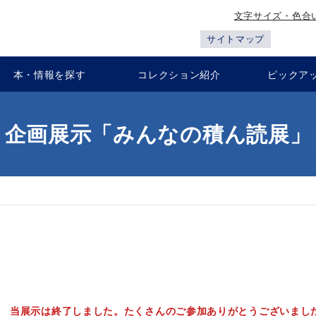
文字サイズ・色合
サイトマップ
本・情報を探す
コレクション紹介
ピックア
企画展示「みんなの積ん読展」
」
当展示は
終了しました。たくさんのご参加ありがとうございまし