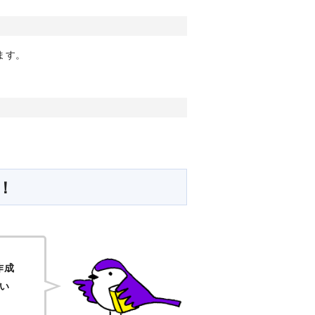
ます。
！
作成
い