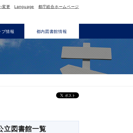
い変更
Language
都庁総合ホームページ
ップ情報
都内図書館情報
。
公立図書館一覧