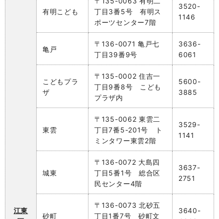
〒135-0063 有明二
3520-
有明こども
丁目3番5号 有明ス
1146
ポーツセンター7階
〒136-0071 亀戸七
3636-
亀戸
丁目39番9号
6061
〒135-0002 住吉一
こどもプラ
5600-
丁目9番8号 こども
ザ
3885
プラザ内
〒135-0062 東雲二
3529-
東雲
丁目7番5-201号 ト
1141
ミンタワー東雲2階
〒136-0072 大島四
3637-
城東
丁目5番1号 総合区
2751
民センター4階
〒136-0073 北砂五
江東
3640-
砂町
丁目1番7号 砂町文