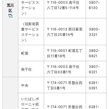
サービスス
〒116-0003 南千住
3807-
荒川
テーショ
八丁目12番5-114号
8130
区
ン）
（冠新道図
書サービス
〒116-0013 西日暮里
3800-
ステーショ
六丁目25番14号
3321
ン）
〒116-0001 町屋五丁
3892-
町屋
目11番18号
9821
〒116-0003 南千住
3807-
南千住
六丁目63番1号
9221
〒174-0071 常盤台四
6281-
中央
丁目3番1号
0291
いたばしボ
ローニャ絵
〒174-0071 常盤台四
6281-