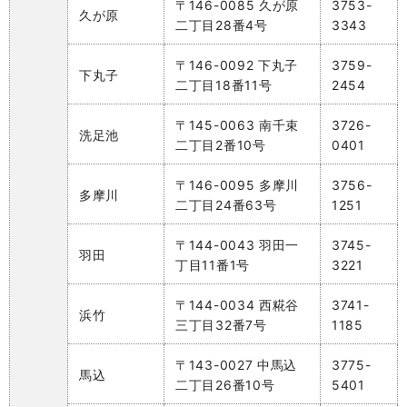
〒146-0085 久が原
3753-
久が原
二丁目28番4号
3343
〒146-0092 下丸子
3759-
下丸子
二丁目18番11号
2454
〒145-0063 南千束
3726-
洗足池
二丁目2番10号
0401
〒146-0095 多摩川
3756-
多摩川
二丁目24番63号
1251
〒144-0043 羽田一
3745-
羽田
丁目11番1号
3221
〒144-0034 西糀谷
3741-
浜竹
三丁目32番7号
1185
〒143-0027 中馬込
3775-
馬込
二丁目26番10号
5401