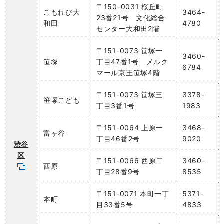
〒150-0031 桜丘町
こもれび大
3464-
23番21号 文化総合
和田
4780
センター大和田2階
〒151-0073 笹塚一
3460-
笹塚
丁目47番1号 メルク
6784
マール京王笹塚4階
〒151-0073 笹塚三
3378-
笹塚こども
丁目3番1号
1983
〒151-0064 上原一
3468-
富ヶ谷
丁目46番2号
9020
渋谷
区
〒151-0066 西原二
3460-
西原
丁目28番9号
8535
〒151-0071 本町一丁
5371-
本町
目33番5号
4833