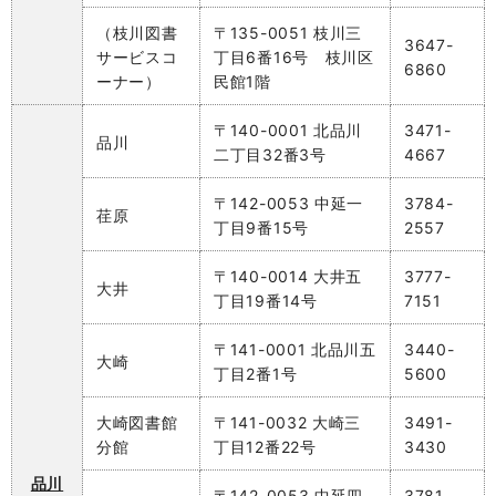
（枝川図書
〒135-0051 枝川三
3647-
サービスコ
丁目6番16号 枝川区
6860
ーナー）
民館1階
〒140-0001 北品川
3471-
品川
二丁目32番3号
4667
〒142-0053 中延一
3784-
荏原
丁目9番15号
2557
〒140-0014 大井五
3777-
大井
丁目19番14号
7151
〒141-0001 北品川五
3440-
大崎
丁目2番1号
5600
大崎図書館
〒141-0032 大崎三
3491-
分館
丁目12番22号
3430
品川
〒142-0053 中延四
3781-