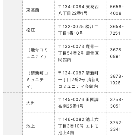
〒134-0084 東葛西
5658-
東葛西
八丁目22番1号
4008
〒132-0025 松江二
3654-
松江
丁目1番10号
7251
〒133-0073 鹿骨一
（鹿骨コミ
3678-
丁目54番2号 鹿骨区
ュニティ）
6891
民館内
（清新町コ
〒134-0087 清新町
3878-
ミュニテ
一丁目2番2号 清新町
1926
ィ）
コミュニティ会館内
〒145-0076 田園調
3758-
大田
布南25番1号
3051
〒146-0082 池上六
3752-
池上
丁目3番10号 エトモ
3341
池上4階