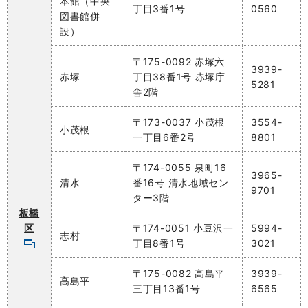
本館（中央
丁目3番1号
0560
図書館併
設）
〒175-0092 赤塚六
3939-
赤塚
丁目38番1号 赤塚庁
5281
舎2階
〒173-0037 小茂根
3554-
小茂根
一丁目6番2号
8801
〒174-0055 泉町16
3965-
清水
番16号 清水地域セン
9701
ター3階
板橋
区
〒174-0051 小豆沢一
5994-
志村
丁目8番1号
3021
〒175-0082 高島平
3939-
高島平
三丁目13番1号
6565