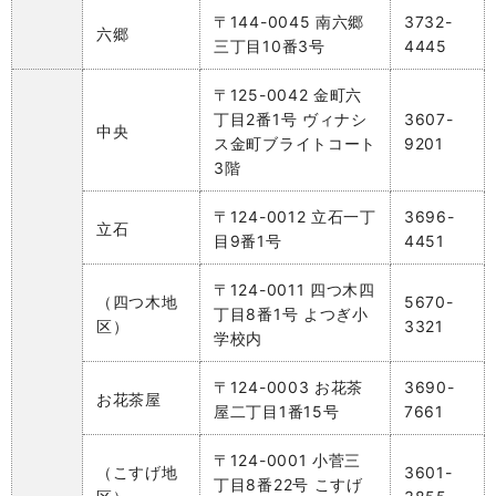
〒144-0045 南六郷
3732-
六郷
三丁目10番3号
4445
〒125-0042 金町六
丁目2番1号 ヴィナシ
3607-
中央
ス金町ブライトコート
9201
3階
〒124-0012 立石一丁
3696-
立石
目9番1号
4451
〒124-0011 四つ木四
（四つ木地
5670-
丁目8番1号 よつぎ小
区）
3321
学校内
〒124-0003 お花茶
3690-
お花茶屋
屋二丁目1番15号
7661
〒124-0001 小菅三
（こすげ地
3601-
丁目8番22号 こすげ