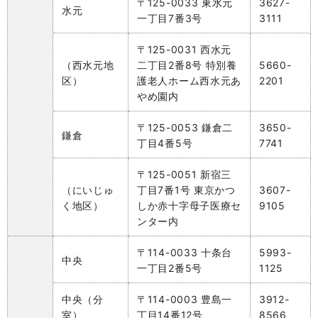
〒125-0033 東水元
3627-
水元
一丁目7番3号
3111
〒125-0031 西水元
（西水元地
二丁目2番8号 特別養
5660-
区）
護老人ホーム西水元あ
2201
やめ園内
〒125-0053 鎌倉二
3650-
鎌倉
丁目4番5号
7741
〒125-0051 新宿三
（にいじゅ
丁目7番1号 東京かつ
3607-
く地区）
しか赤十字母子医療セ
9105
ンター内
〒114-0033 十条台
5993-
中央
一丁目2番5号
1125
中央（分
〒114-0003 豊島一
3912-
室）
丁目14番12号
8566