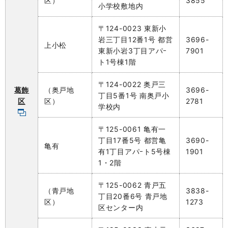
区）
3855
小学校敷地内
〒124-0023 東新小
岩三丁目12番1号 都営
3696-
上小松
東新小岩3丁目アパｰ
7901
ト1号棟1階
〒124-0022 奥戸三
葛飾
（奥戸地
3696-
丁目5番1号 南奥戸小
区
区）
2781
学校内
〒125-0061 亀有一
丁目17番5号 都営亀
3690-
亀有
有1丁目アパｰト5号棟
1901
1・2階
〒125-0062 青戸五
（青戸地
3838-
丁目20番6号 青戸地
区）
1273
区センター内