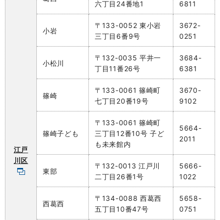
六丁目24番地1
6811
〒133-0052 東小岩
3672-
小岩
三丁目6番9号
0251
〒132-0035 平井一
3684-
小松川
丁目11番26号
6381
〒133-0061 篠崎町
3670-
篠崎
七丁目20番19号
9102
〒133-0061 篠崎町
5664-
篠崎子ども
三丁目12番10号 子ど
2011
も未来館内
江戸
川区
〒132-0013 江戸川
5666-
東部
二丁目26番1号
1022
〒134-0088 西葛西
5658-
西葛西
五丁目10番47号
0751