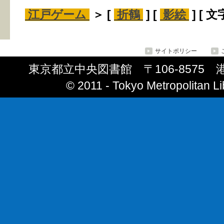
江戸ゲーム
＞ [
折鶴
] [
影絵
] [ 文
サイトポリシー
東京都立中央図書館 〒106-8575 港区南
© 2011 ‐ Tokyo Metropolitan Lib