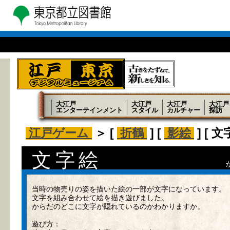
大江戸
大江戸
大江戸
大江戸
エンターテインメント
スタイル
カルチャー
探訪
江戸ゲーム
＞ [
折鶴
] [
影絵
] [ 文
文字絵
当時の物売りの姿を描いた絵の一部が文字になっています。
文字を組み合わせて絵を描き遊びました。
からだのどこに文字が隠れているのかわかりますか。
遊び方：