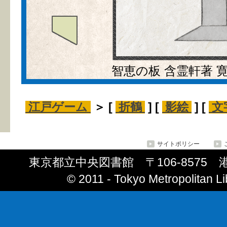
智恵の板 含霊軒著 寛
江戸ゲーム
＞ [
折鶴
] [
影絵
] [
文
サイトポリシー
東京都立中央図書館 〒106-8575 港区南
© 2011 ‐ Tokyo Metropolitan Lib