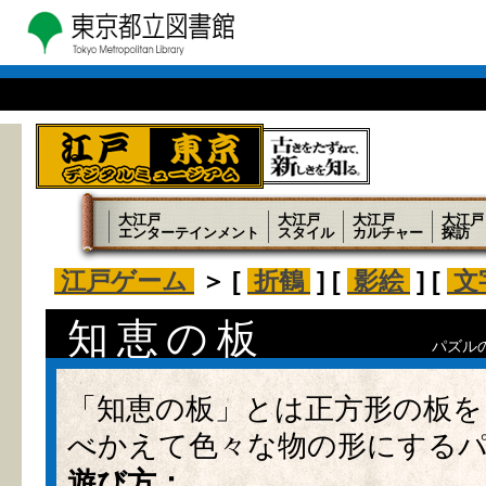
大江戸
大江戸
大江戸
大江戸
エンターテインメント
スタイル
カルチャー
探訪
江戸ゲーム
＞ [
折鶴
] [
影絵
] [
文
知恵の板
パズル
「知恵の板」とは正方形の板を
べかえて色々な物の形にする
遊び方：