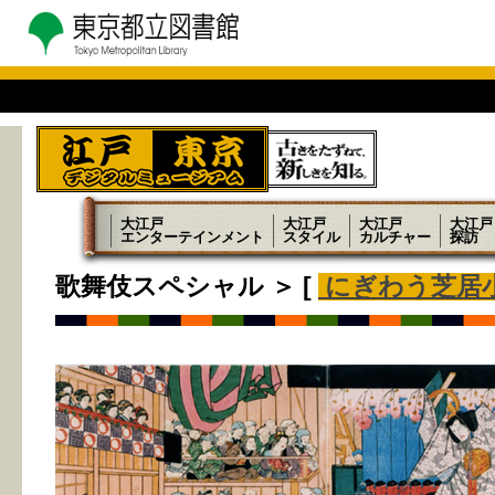
大江戸
大江戸
大江戸
大江戸
エンターテインメント
スタイル
カルチャー
探訪
歌舞伎スペシャル ＞ [
にぎわう芝居