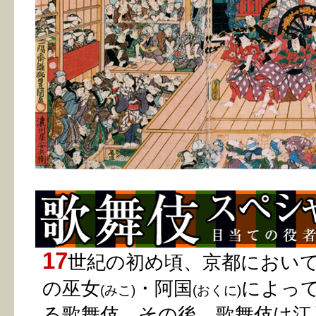
17
世紀の初め頃、京都におい
の巫女
・阿国
によっ
(みこ)
(おくに)
る歌舞伎。その後、歌舞伎は江