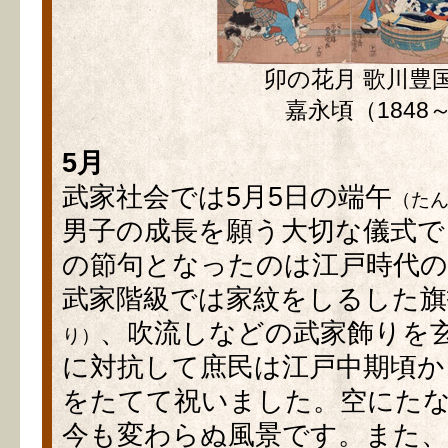
卯の花月 歌川豊
嘉永頃（1848～
5月
武家社会では5月5日の端午
（た
男子の成長を願う大切な儀式で
の節句となったのは江戸時代
武家階級では家紋をしるした旗
、吹流しなどの武家飾りを
り）
に対抗して庶民は江戸中期頃か
をたてて祝いました。空にた
今も変わらぬ風景です。また、