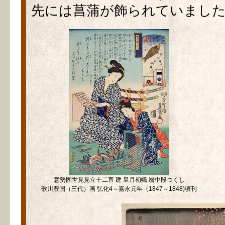
先には菖蒲が飾られていまし
意勢固世見見立十二直 建 皐月初幟 暦中段つくし
歌川豊国（三代）画 弘化4～嘉永元年（1847～1848)頃刊