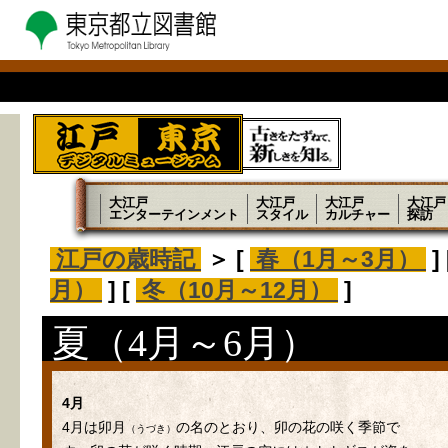
大江戸
大江戸
大江戸
大江戸
エンターテインメント
スタイル
カルチャー
探訪
江戸の歳時記
＞ [
春（1月～3月）
]
月）
] [
冬（10月～12月）
]
夏（4月～6月）
4月
4月は卯月
の名のとおり、卯の花の咲く季節で
（うづき）