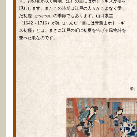
す。卯の花が咲く時期、江戸の空にはホトトギスが姿を
現わします。またこの時期は江戸の人々がこよなく愛し
た初鰹
の季節でもあります。山口素堂
（はつがつお）
（1642～1716）が詠
んだ「目には青葉山ホトトギ
（よ）
ス初鰹」とは、まさに江戸の町に初夏を告げる風物詩を
並べた歌なのです。
歌川