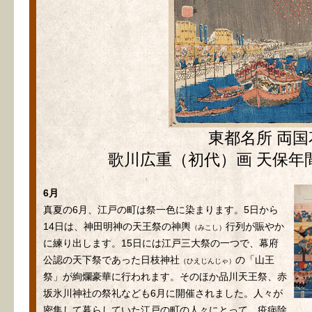
東都名所 両
歌川広重（初代）画 天保年間（
6月
真夏の6月、江戸の町は祭一色に染まります。5日から
14日は、神田明神の天王祭の神輿
行列が賑やか
（みこし）
に練り出します。15日には江戸三大祭の一つで、幕府
公認の天下祭であった日枝神社
の「山王
（ひえじんじゃ）
祭」が絢爛豪華に行われます。そのほか品川天王祭、赤
坂氷川神社の祭礼なども6月に開催されました。人々が
密集して暮らしていた江戸の町の人々にとって、疫病除