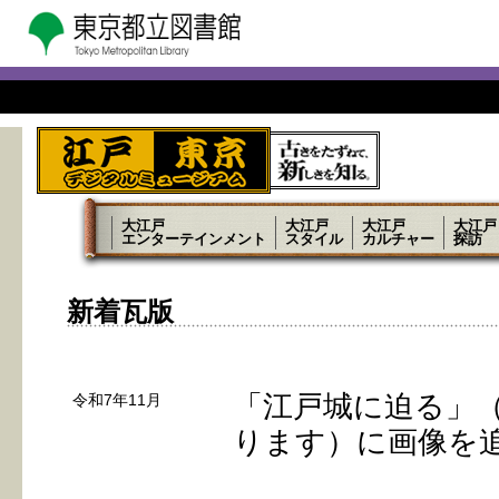
大江戸
大江戸
大江戸
大江戸
エンターテインメント
スタイル
カルチャー
探訪
新着瓦版
「江戸城に迫る」
令和7年11月
ります）に画像を