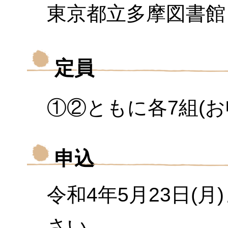
東京都立多摩図書館
定員
①②ともに各
7
組
(
お
申込
令和4年5月23
日(月
さい。