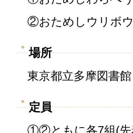
②おためしウリボウ
場所
東京都立多摩図書館
定員
①②ともに各
7
組
(