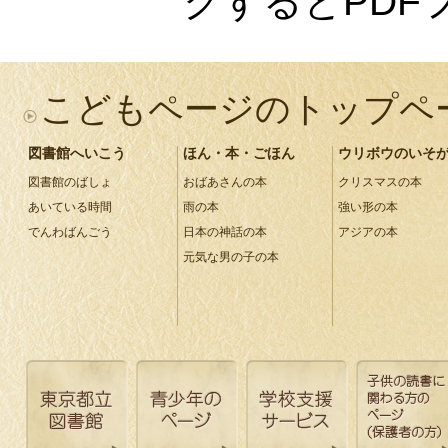
クするとP
D
F
こどもページのトップペ
図書館へいこう
ほん・本・ごほん
ウリボウのいそ
図書館のばしょ
おばあさんの本
クリスマスの本
あいている時間
雨の本
強い形の本
でんわばんごう
日本の神話の本
アジアの本
元気な男の子の本