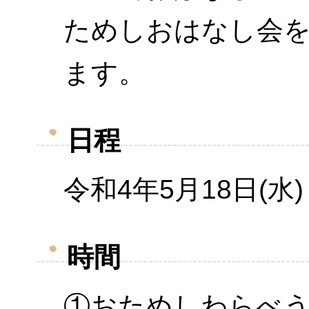
ためしおはなし会
ます。
日程
令和4年5
月
18
日
(
水
)
時間
①おためしわらべう