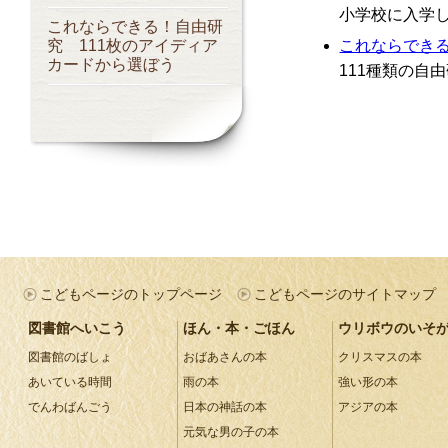
小学校に入学
これならできる！自由研
これならできる
究 111枚のアイディア
カードから選ぼう
111種類の自
こどもページのトップページ
こどもページのサイトマップ
図書館へいこう
ほん・本・ごほん
ウリボウのいそ
図書館のばしょ
おばあさんの本
クリスマスの本
あいている時間
雨の本
強い形の本
でんわばんごう
日本の神話の本
アジアの本
元気な男の子の本