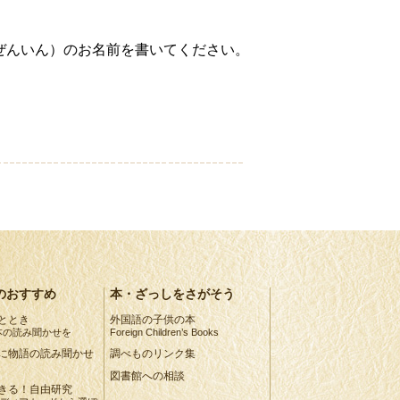
ぜんいん）のお名前を書いてください。
のおすすめ
本・ざっしをさがそう
ととき
外国語の子供の本
本の読み聞かせを
Foreign Children’s Books
に物語の読み聞かせ
調べものリンク集
図書館への相談
きる！自由研究