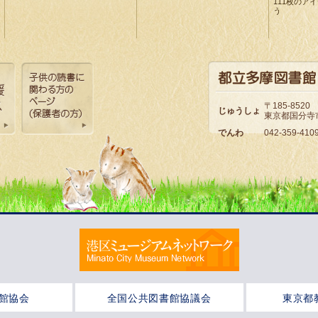
111枚のア
う
〒185-8520
じゅうしょ
東京都国分寺市
でんわ
042-359-410
館協会
全国公共図書館協議会
東京都