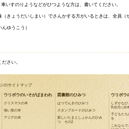
、車いすのりようなどがひつような方は、書いてください。
妹（きょうだいしまい）でさんかする方がいるときは、全員（
いんゆうこう）
ください。
ジのサイトマップ
ウリボウのいそがばまわれ
図書館のひみつ
ウリボウ
クリスマスの本
はつでんきのひみつ
しずかなひ
乳幼児に絵
強い形の本
スタンプカードのひみつ
子どもたち
アジアの本
新しいたまとしょかんのひみ
を
つ その2
これならで