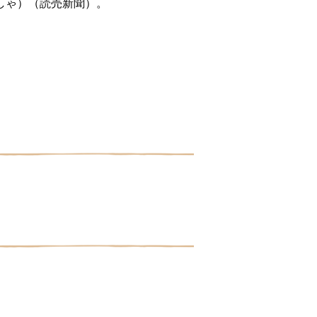
しゃ）（読売新聞）。
。