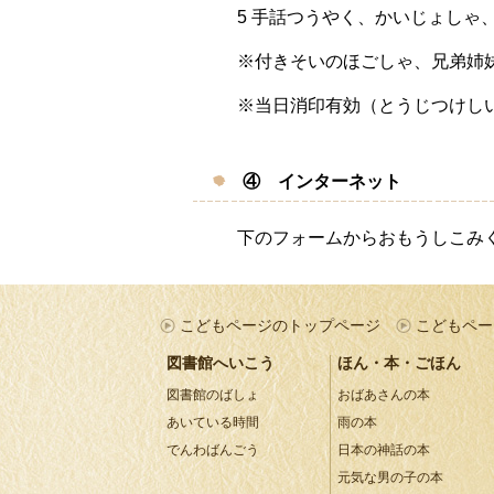
5 手話つうやく、かいじょしゃ
※付きそいのほごしゃ、兄弟姉
※当日消印有効（とうじつけし
④ インターネット
下のフォームからおもうしこみ
こどもページのトップページ
こどもペー
図書館へいこう
ほん・本・ごほん
図書館のばしょ
おばあさんの本
あいている時間
雨の本
でんわばんごう
日本の神話の本
元気な男の子の本