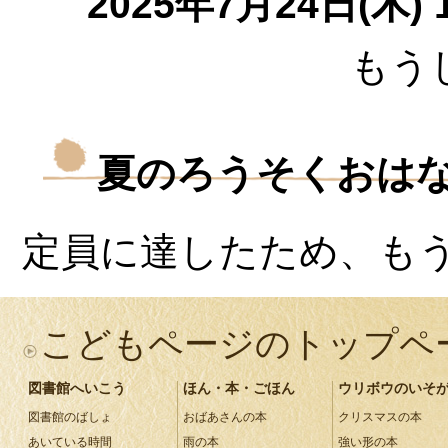
2025年7月24日(木) 1
もう
夏のろうそくおは
定員に達したため、も
こどもページのトップペ
図書館へいこう
ほん・本・ごほん
ウリボウのいそ
図書館のばしょ
おばあさんの本
クリスマスの本
あいている時間
雨の本
強い形の本