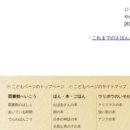
ジ
や
評
これまでのえほん
こどもページのトップページ
こどもページのサイトマップ
図書館へいこう
ほん・本・ごほん
ウリボウのいそ
図書館のばしょ
おばあさんの本
クリスマスの本
あいている時間
雨の本
強い形の本
でんわばんごう
日本の神話の本
アジアの本
元気な男の子の本