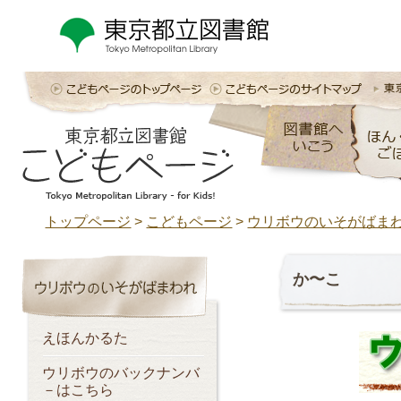
トップページ
>
こどもページ
>
ウリボウのいそがばま
か〜こ
えほんかるた
ウリボウのバックナンバ
－はこちら