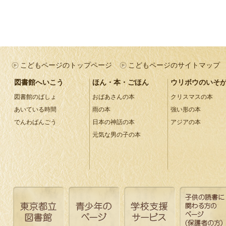
こどもページのトップページ
こどもページのサイトマップ
図書館へいこう
ほん・本・ごほん
ウリボウのいそ
図書館のばしょ
おばあさんの本
クリスマスの本
あいている時間
雨の本
強い形の本
でんわばんごう
日本の神話の本
アジアの本
元気な男の子の本