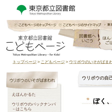
トップページ
>
こどもページ
>
ウリボウのいそがばま
ウリボウの自
えほんかるた
ぼく
ウリボウのバックナンバ
－はこちら