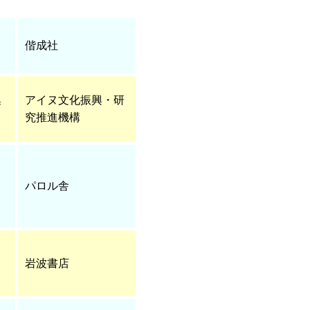
偕成社
集
アイヌ文化振興・研
究推進機構
パロル舎
岩波書店