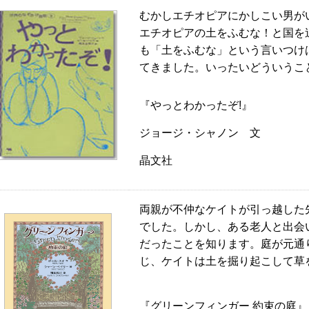
むかしエチオピアにかしこい男が
エチオピアの土をふむな！と国を
も「土をふむな」という言いつけ
てきました。いったいどういうこ
『やっとわかったぞ!』
ジョージ・シャノン 文
晶文社
両親が不仲なケイトが引っ越した
でした。しかし、ある老人と出会
だったことを知ります。庭が元通
じ、ケイトは土を掘り起こして草
『グリーンフィンガー 約束の庭』