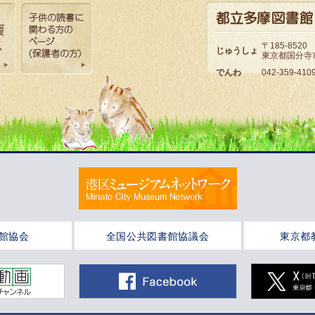
〒185-8520
じゅうしょ
東京都国分寺市
でんわ
042-359-410
館協会
全国公共図書館協議会
東京都