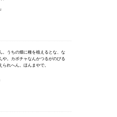
』
ん。うちの畑に種を植えるとな、な
んや。カボチャなんかつるがのびる
えられへん。ほんまやで。
』