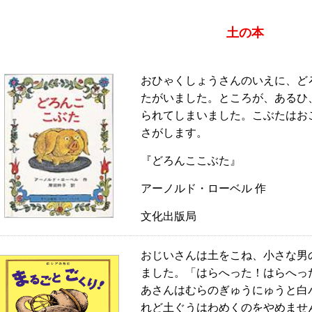
土の本
おひゃくしょうさんのいえに、ど
たがいました。ところが、あるひ
られてしまいました。こぶたはお
さがします。
『どろんここぶた』
アーノルド・ローベル 作
文化出版局
おじいさんは土をこね、小さな男
ました。「はらへった！はらへっ
あさんはむらのぎゅうにゅうと白
れど土ぐうはわめくのをやめませ