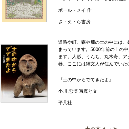
ポール・メイ 作
さ・え・ら書房
道路や町、森や畑の土の中には、
まっています。5000年前の土の
ます。人形、うんち、丸木舟、ア
器。ここには縄文人が住んでいた
『土の中からでてきたよ』
小川 忠博 写真と文
平凡社