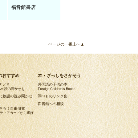
福音館書店
ページの一番上へ▲
のおすすめ
本・ざっしをさがそう
ととき
外国語の子供の本
本の読み聞かせを
Foreign Children’s Books
に物語の読み聞かせ
調べものリンク集
図書館への相談
きる！自由研究
イディアカードから選ぼ