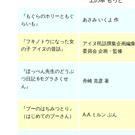
土の本 もっと
『もぐらのホリーともぐ
あさみ いくよ 作
らいも』
『フキノトウになった女
アイヌ民話撰集企画編
の子 アイヌの昔話』
委員会 企画・監修
『ぽっぺん先生のどうぶ
つ日記 6モグラさくせ
舟崎 克彦 著
ん』
『プーのはちみつとり』
A.A.ミルン ぶん
（はじめてのプーさん）