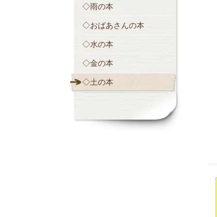
◇雨の本
◇おばあさんの本
◇水の本
◇金の本
◇土の本