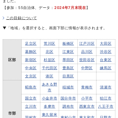
ました。
【参加：55自治体、データ：
2024年7月末現在
】
この目録について
▼「地域」を選択すると、画面下部に情報が表示されます。
足立区
荒川区
板橋区
江戸川区
大田区
葛飾区
北区
江東区
品川区
渋谷区
区部
新宿区
杉並区
墨田区
世田谷区
台東区
中央区
千代田区
豊島区
中野区
練馬区
文京区
港区
目黒区
あきる野
昭島市
稲城市
青梅市
清瀬市
市
国立市
小金井市
国分寺市
小平市
狛江市
立川市
多摩市
調布市
西東京市
八王子市
市部
東久留米
羽村市
東村山市
東大和市
日野市