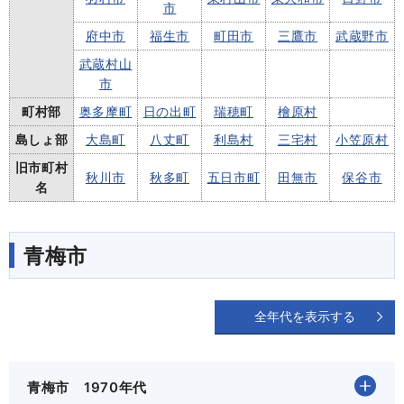
市
府中市
福生市
町田市
三鷹市
武蔵野市
武蔵村山
市
町村部
奥多摩町
日の出町
瑞穂町
檜原村
島しょ部
大島町
八丈町
利島村
三宅村
小笠原村
旧市町村
秋川市
秋多町
五日市町
田無市
保谷市
名
青梅市
全年代を表示する
青梅市 1970年代