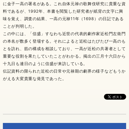
に金子一高の署名がある。これ自体元禄の歌舞伎研究に貴重な資
料であるが、1992年、本書を閲覧した研究者が紙背の文字に興
味を覚え、調査の結果、一高の元禄11年（1698）の日記である
ことが判明した。
この中には、「信盛」すなわち近世の代表的劇作家近松門左衛門
の本名が数多く登場する。それによると近松はたびたび一高のも
とを訪れ、筋の構成を相談しており、一高が近松の共著者として
重要な役割を果たしていたことがわかる。掲出の三月十六日から
十九日も連日のように信盛が来訪している。
伝記資料の限られた近松の日常や元禄期の劇界の様子などもうか
がえる大変貴重な発見であった。