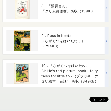
8．「消炭さん」
『グリム御伽噺』所収（159KB）
9．Puss in boots
（ながぐつをはいたねこ）
（794KB）
10．「ながぐつをはいたねこ」
Blakie's red picture-book fairy
tales for little folk（ブラッキーの
赤い絵本 昔話） 所収（349KB）