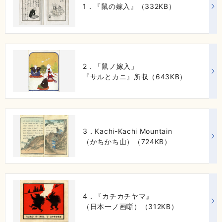
1．『鼠の嫁入』（332KB）
2．「鼠ノ嫁入」
『サルとカニ』所収（643KB）
3．Kachi-Kachi Mountain
（かちかち山）（724KB）
4．『カチカチヤマ』
（日本一ノ画噺）（312KB）