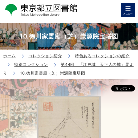
10.徳川家霊廟（芝）崇源院宝塔図
ホーム
コレクション紹介
特色あるコレクションの紹介
特別コレクション
第44回 「江戸城 天下人の城」展よ
り
10.徳川家霊廟（芝）崇源院宝塔図