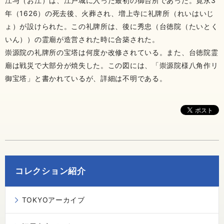
江与（お江）は、江戸城に入った最初の御台所であった。寛永3
年（1626）の死去後、火葬され、増上寺に礼牌所（れいはいじ
ょ）が設けられた。この礼牌所は、後に秀忠（台徳院（たいとく
いん））の霊廟が造営された時に合築された。
崇源院の礼牌所の宝塔は何度か改修されている。また、台徳院霊
廟は戦災で大部分が焼失した。この図には、「崇源院様八角作リ
御宝塔」と書かれているが、詳細は不明である。
コレクション紹介
TOKYOアーカイブ