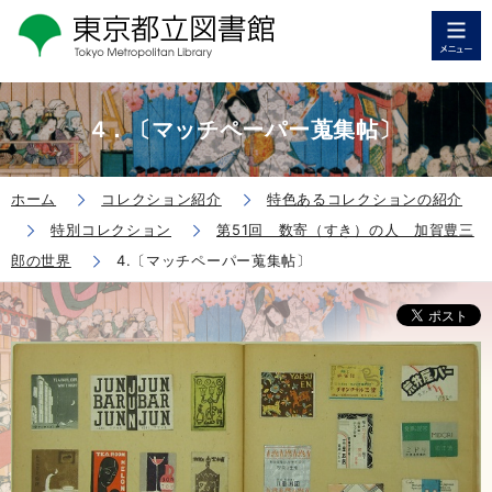
4．〔マッチペーパー蒐集帖〕
ホーム
コレクション紹介
特色あるコレクションの紹介
特別コレクション
第51回 数寄（すき）の人 加賀豊三
郎の世界
4.〔マッチペーパー蒐集帖〕