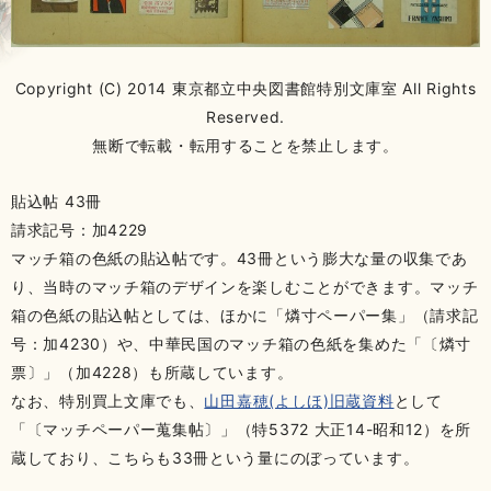
Copyright (C) 2014 東京都立中央図書館特別文庫室 All Rights
Reserved.
無断で転載・転用することを禁止します。
貼込帖 43冊
請求記号：加4229
マッチ箱の色紙の貼込帖です。43冊という膨大な量の収集であ
り、当時のマッチ箱のデザインを楽しむことができます。マッチ
箱の色紙の貼込帖としては、ほかに「燐寸ペーパー集」（請求記
号：加4230）や、中華民国のマッチ箱の色紙を集めた「〔燐寸
票〕」（加4228）も所蔵しています。
なお、特別買上文庫でも、
山田嘉穂(よしほ)旧蔵資料
として
「〔マッチペーパー蒐集帖〕」（特5372 大正14-昭和12）を所
蔵しており、こちらも33冊という量にのぼっています。