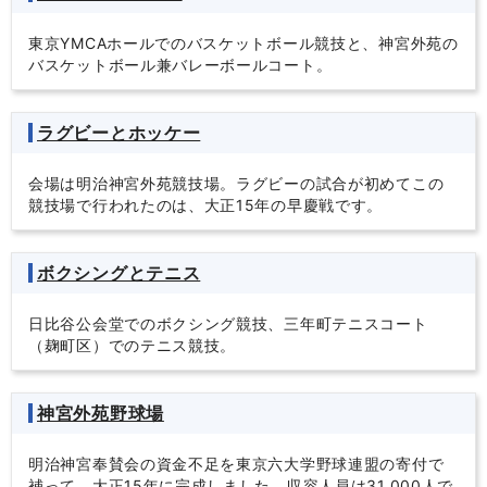
東京YMCAホールでのバスケットボール競技と、神宮外苑の
バスケットボール兼バレーボールコート。
ラグビーとホッケー
会場は明治神宮外苑競技場。ラグビーの試合が初めてこの
競技場で行われたのは、大正15年の早慶戦です。
ボクシングとテニス
日比谷公会堂でのボクシング競技、三年町テニスコート
（麹町区）でのテニス競技。
神宮外苑野球場
明治神宮奉賛会の資金不足を東京六大学野球連盟の寄付で
補って、大正15年に完成しました。収容人員は31,000人で