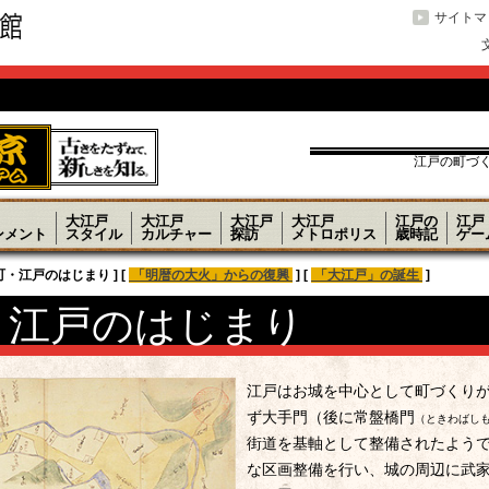
サイトマ
江戸の町づく
大江戸
大江戸
大江戸
大江戸
江戸の
江戸
ンメント
スタイル
カルチャー
探訪
メトロポリス
歳時記
ゲー
町・江戸のはじまり ] [
「明暦の大火」からの復興
] [
「大江戸」の誕生
]
・江戸のはじまり
江戸はお城を中心として町づくり
ず大手門（後に常盤橋門
（ときわばし
街道を基軸として整備されたよう
な区画整備を行い、城の周辺に武