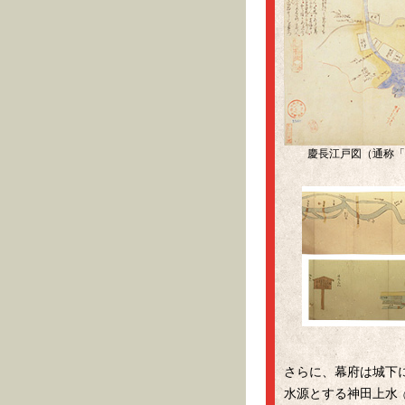
慶長江戸図（通称「別
さらに、幕府は城下
水源とする神田上水