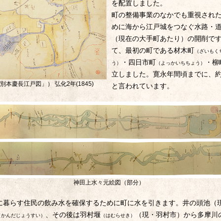
を配置しました。
町の整備事業のなかでも重視され
めに海から江戸城をつなぐ水路・
（現在の大手町あたり）の開削で
て、最初の町である材木町
（ざいもく
・四日市町
・柳
う）
（よっかいちちょう）
立しました。寛永年間頃までに、約
本慶長江戸図」） 弘化2年(1845)
と言われています。
神田上水々元絵図（部分）
に暮らす住民の飲み水を確保するために町に水を引きます。井の頭池（
、その後は羽村堰
（現・羽村市）から多摩川
（かんだじょうすい）
（はむらせき）