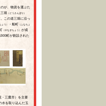
たのが、物資を運ぶた
道三堀
（どうさんぼり）
す。この道三堀に沿っ
・船町
ちょう）
（ふなちょ
町
が成
（やなぎちょう）
300町が創設された
現・三鷹市）を主要
の水を取り込んだ玉