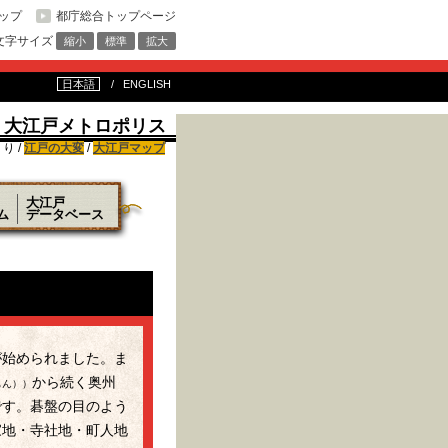
ップ
都庁総合トップページ
文字サイズ
縮小
標準
拡大
日本語
ENGLISH
大江戸メトロポリス
り /
江戸の大変
/
大江戸マップ
大江戸
ム
データベース
が始められました。ま
から続く奥州
もん））
です。碁盤の目のよう
家地・寺社地・町人地