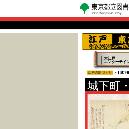
大江戸
エンターテイ
江戸の町づくり
＞ [ 城下
城下町