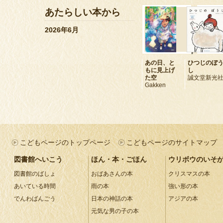
あたらしい本から
2026年6月
あの日、と
ひつじのぼ
もに見上げ
し
た空
誠文堂新光
Gakken
こどもページのトップページ
こどもページのサイトマップ
図書館へいこう
ほん・本・ごほん
ウリボウのいそ
図書館のばしょ
おばあさんの本
クリスマスの本
あいている時間
雨の本
強い形の本
でんわばんごう
日本の神話の本
アジアの本
元気な男の子の本