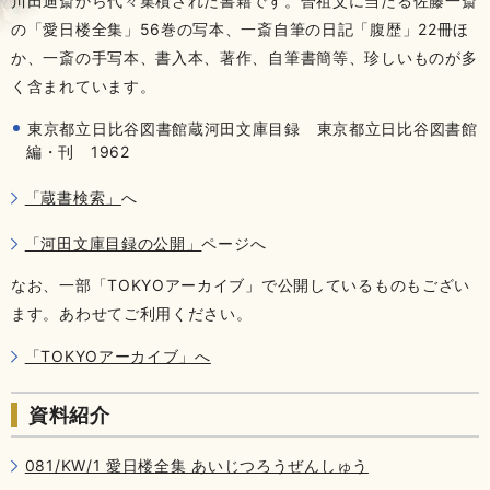
川田迪斎から代々集積された書籍です。曽祖父に当たる佐藤一斎
の「愛日楼全集」56巻の写本、一斎自筆の日記「腹歴」22冊ほ
か、一斎の手写本、書入本、著作、自筆書簡等、珍しいものが多
く含まれています。
東京都立日比谷図書館蔵河田文庫目録 東京都立日比谷図書館
編・刊 1962
「蔵書検索」
へ
「河田文庫目録の公開」
ページへ
なお、一部「TOKYOアーカイブ」で公開しているものもござい
ます。あわせてご利用ください。
「TOKYOアーカイブ」へ
資料紹介
081/KW/1 愛日楼全集 あいじつろうぜんしゅう