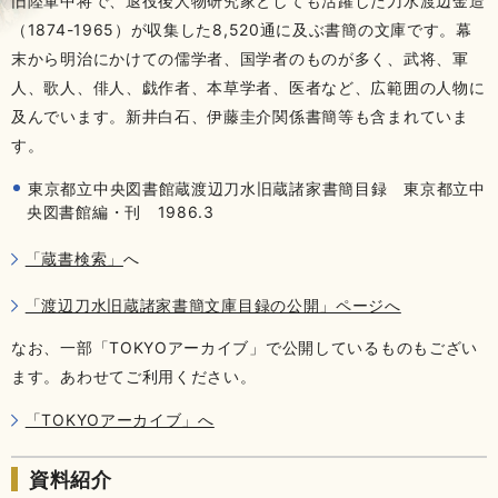
旧陸軍中将で、退役後人物研究家としても活躍した刀水渡辺金造
（1874-1965）が収集した8,520通に及ぶ書簡の文庫です。幕
末から明治にかけての儒学者、国学者のものが多く、武将、軍
人、歌人、俳人、戯作者、本草学者、医者など、広範囲の人物に
及んでいます。新井白石、伊藤圭介関係書簡等も含まれていま
す。
東京都立中央図書館蔵渡辺刀水旧蔵諸家書簡目録 東京都立中
央図書館編・刊 1986.3
「蔵書検索」
へ
「渡辺刀水旧蔵諸家書簡文庫目録の公開」ページへ
なお、一部「TOKYOアーカイブ」で公開しているものもござい
ます。あわせてご利用ください。
「TOKYOアーカイブ」へ
資料紹介