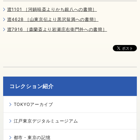
渡1101 ［河鍋暁斎よりかち銀八への書簡］
渡4628 ［山東京伝より黒沢翁満への書簡］
渡7916 ［森蘭斎より岩瀬庄右衛門外への書簡］
コレクション紹介
TOKYOアーカイブ
江戸東京デジタルミュージアム
都市・東京の記憶