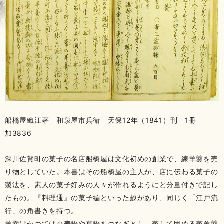
船橋屋織江著 和泉屋市兵衛 天保12年（1841）刊 1冊
加3836
深川佐賀町の菓子の名店船橋屋は文化初めの創業で、練羊羹を売
り物としていた。本書はその船橋屋の主人が、店に伝わる菓子の
製法を、素人の菓子好みの人々が作れるようにと分量付きで記し
たもの。『料理通』の菓子編といった趣があり、同じく「江戸流
行」の角書きを持つ。
羊羹はかつては小麦粉や葛粉をつなぎとし、蒸して固める蒸羊羹