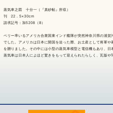
蒸気車之図 十分一（『真砂帖』所収）
刊 22．5×30cm
請求記号：加5208（8）
ペリー率いるアメリカ合衆国東インド艦隊が突然神奈川県の浦賀沖
でした。アメリカは日本に開国を迫った際、お土産として将軍や
を贈りました。その中には小型の蒸気車模型と電信機もあり、日
蒸気車は日本人によほど驚きをもって迎えられたらしく、瓦版や