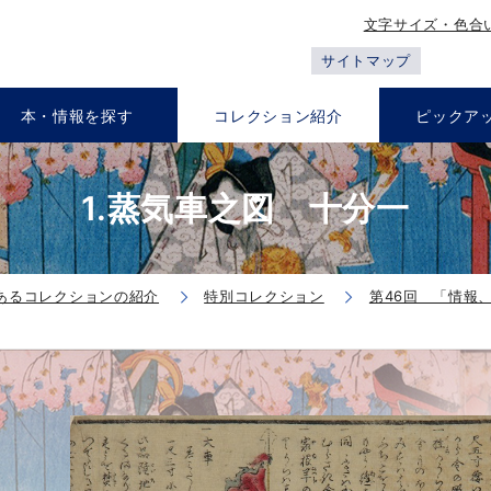
文字サイズ・色合
サイトマップ
本・情報を探す
コレクション紹介
ピックア
1.蒸気車之図 十分一
あるコレクションの紹介
特別コレクション
第46回 「情報