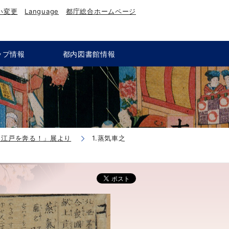
い変更
Language
都庁総合ホームページ
ップ情報
都内図書館情報
、江戸を奔る！」展より
1.蒸気車之