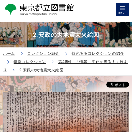
2.安政の大地震大火絵図
ホーム
コレクション紹介
特色あるコレクションの紹介
特別コレクション
第46回 「情報、江戸を奔る！」展よ
り
2.安政の大地震大火絵図